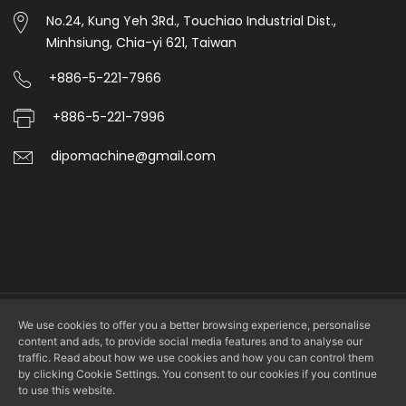
No.24, Kung Yeh 3Rd., Touchiao Industrial Dist.,
Minhsiung, Chia-yi 621, Taiwan
+886-5-221-7966
+886-5-221-7996
dipomachine@gmail.com
We use cookies to offer you a better browsing experience, personalise
Copyright © 2026 DIPO PLASTIC MACHINERY CO., LTD. All rights
content and ads, to provide social media features and to analyse our
reserved.
traffic. Read about how we use cookies and how you can control them
by clicking Cookie Settings. You consent to our cookies if you continue
to use this website.
Design by
LS Integrated Marketing Co., Ltd.