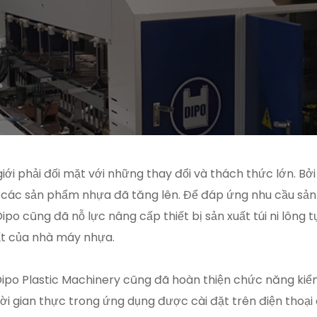
 giới phải đối mặt với những thay đổi và thách thức lớn. B
về các sản phẩm nhựa đã tăng lên. Để đáp ứng nhu cầu sả
o cũng đã nỗ lực nâng cấp thiết bị sản xuất túi ni lông 
ất của nhà máy nhựa.
Dipo Plastic Machinery cũng đã hoàn thiện chức năng ki
hời gian thực trong ứng dụng được cài đặt trên điện thoạ