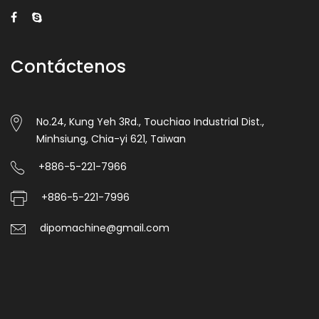
Contáctenos
No.24, Kung Yeh 3Rd., Touchiao Industrial Dist.,
Minhsiung, Chia-yi 621, Taiwan
+886-5-221-7966
+886-5-221-7996
dipomachine@gmail.com