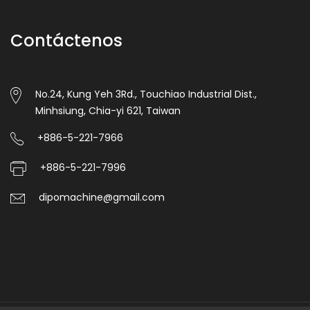
Contáctenos
No.24, Kung Yeh 3Rd., Touchiao Industrial Dist.,
Minhsiung, Chia-yi 621, Taiwan
+886-5-221-7966
+886-5-221-7996
dipomachine@gmail.com