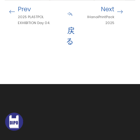
Prev
Next
2025 PLASTPOL
lHanoiPrintPack
EXHIBITION Day 04.
2025
戻
る