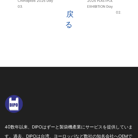
Chinaplas 2025 Day
2025 PLASTPOL
03.
EXHIBITION Day
戻
02.
る
40数年以来、DIPOはずーと製袋機產業にサービスを提供していま
す。過去、DIPOは台湾、ヨーロッパなど数社の知名会社へOEMで