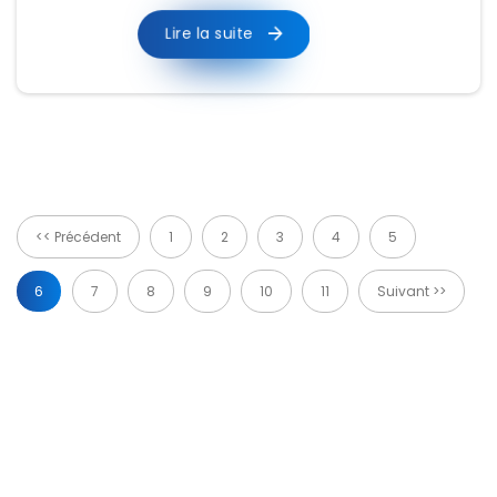
Lire la suite
<< Précédent
1
2
3
4
5
6
7
8
9
10
11
Suivant >>